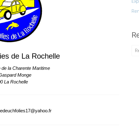
Exp
Ren
R
ies de La Rochelle
 de la Charente Maritime
 Gaspard Monge
0 La Rochelle
edeuchfolies17@yahoo.fr