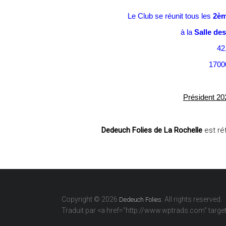
Le Club se réunit tous les
2èm
à la
Salle de
42
170
Président 20
Dedeuch Folies de La Rochelle
est ré
Copyright © 2026
. All rights reserved.
Dedeuch Folies
Traduit par <a href="http://www.wptrads.com" tar