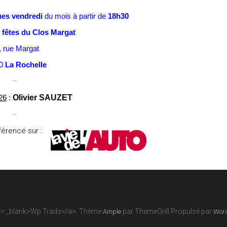
es vendredi
du mois à partir de
18h30
s fêtes du Clos Margat
, rue Margat
00
La Rochelle
–
26
:
Olivier SAUZET
–
férencé sur :
get= _blank>Wp Trads</a>. Thème
par ThemeGrill Propulsé par
Ample
Wor