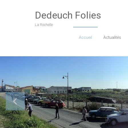
Skip
to
Dedeuch Folies
content
La Rochelle
Accueil
Actualités