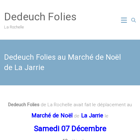
Skip
to
Dedeuch Folies
content
La Rochelle
Dedeuch Folies au Marché de Noël
de La Jarrie
Dedeuch Folies
de La Rochelle avait fait le déplacement au
Marché de Noël
La Jarrie
de
le
Samedi 07 Décembre