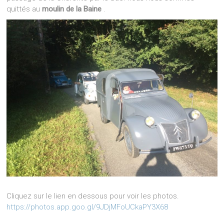
quittés au
moulin de la Baine
.
Cliquez sur le lien en dessous pour voir les photos.
https://photos.app.goo.gl/9JDjMFoUCkaPY3X68