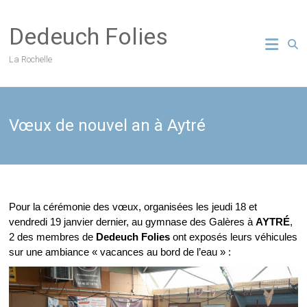
Skip
to
Dedeuch Folies
content
La Rochelle
Vœux de nouvel an à Aytré
Pour la cérémonie des vœux, organisées les jeudi 18 et
vendredi 19 janvier dernier, au gymnase des Galères à
AYTRÉ
,
2 des membres de
Dedeuch Folies
ont exposés leurs véhicules
sur une ambiance « vacances au bord de l’eau » :