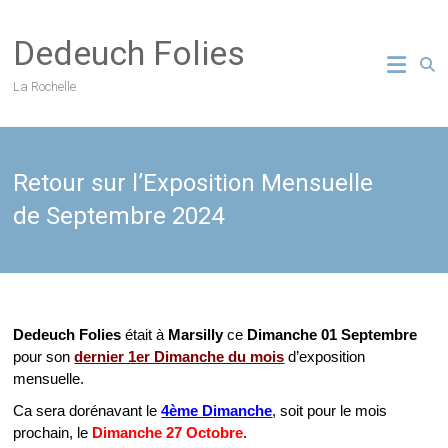
Skip
to
Dedeuch Folies
content
La Rochelle
Retour sur l’Exposition Mensuelle
de Septembre 2024
Dedeuch Folies
était à
Marsilly
ce
Dimanche 01 Septembre
pour son
dernier 1er Dimanche du mois
d’exposition
mensuelle.
Ca sera dorénavant le
4ème Dimanche
, soit pour le mois
prochain, le
Dimanche 27 Octobre
.