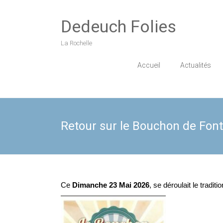
Skip
to
Dedeuch Folies
content
La Rochelle
Accueil
Actualités
Retour sur le Bouchon de Fon
Ce
Dimanche 23 Mai 2026
, se déroulait le traditi