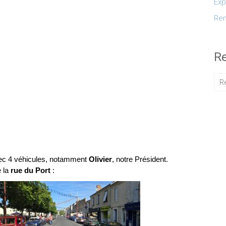
Exp
Ren
R
vec 4 véhicules, notamment
Olivier
, notre Président.
e la
rue du Port
: