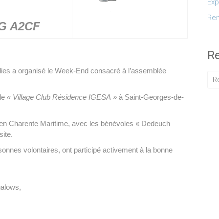
Exp
Ren
G A2CF
R
lies a organisé le Week-End consacré à l’assemblée
 le
« Village Club Résidence IGESA »
à Saint-Georges-de-
t en Charente Maritime, avec les bénévoles « Dedeuch
site.
onnes volontaires, ont participé activement à la bonne
galows,