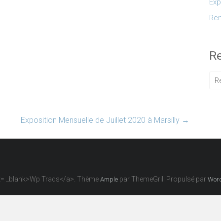
Exp
Ren
R
Exposition Mensuelle de Juillet 2020 à Marsilly
→
get= _blank>Wp Trads</a>. Thème
par ThemeGrill Propulsé par
Ample
Wor