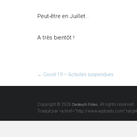
Peut-être en Juillet…
A très bientôt !
←
Covid-19 – Activités suspendues
Copyright © 2026
. All rights reserved.
Dedeuch Folies
Traduit par <a href="http://www.wptrads.com" tar