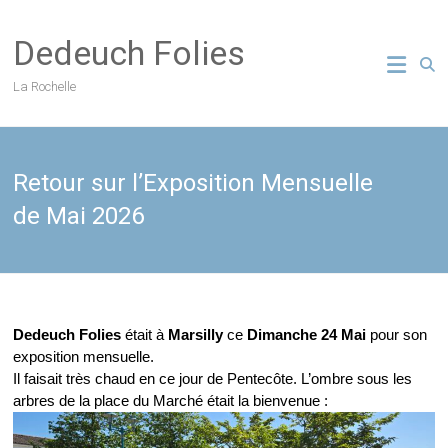
Skip
to
Dedeuch Folies
content
La Rochelle
Retour sur l’Exposition Mensuelle
de Mai 2026
Dedeuch Folies
était à
Marsilly
ce
Dimanche 24 Mai
pour son
exposition mensuelle.
Il faisait très chaud en ce jour de Pentecôte. L’ombre sous les
arbres de la place du Marché était la bienvenue :