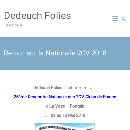
Skip
to
Dedeuch Folies
content
La Rochelle
Retour sur la Nationale 2CV 2018
Dedeuch Folies
était présent à la
25ème Rencontre Nationale des 2CV Clubs de France
à
La Vèze – Fontain
du
09 au 13 Mai 2018