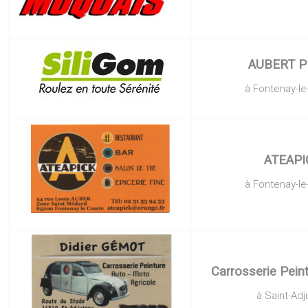
AUBERT 
à Fontenay-l
ATEAPI
à Fontenay-l
Carrosserie Pei
à Saint-Adj