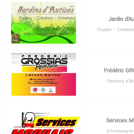
Jardin d’A
Etudes – Création
Frédéric
GR
Peinture à Mo
Services 
à Fontenay-l