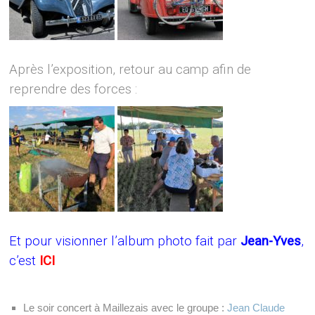
Après l’exposition, retour au camp afin de
reprendre des forces :
Et pour visionner l’album photo fait par
Jean-Yves
,
c’est
ICI
Le soir concert à Maillezais avec le groupe :
Jean Claude