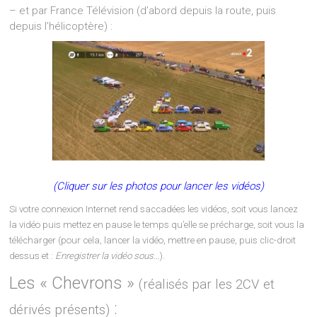
– et par France Télévision (d’abord depuis la route, puis
depuis l’hélicoptère) :
(Cliquer sur les photos pour lancer les vidéos)
Si votre connexion Internet rend saccadées les vidéos, soit vous lancez
la vidéo puis mettez en pause le temps qu’elle se précharge, soit vous la
télécharger (pour cela, lancer la vidéo, mettre en pause, puis clic-droit
dessus et :
Enregistrer la vidéo sous…
).
Les « Chevrons »
(réalisés par les 2CV et
:
dérivés présents)